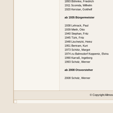
1893 Böhmke, Friedrich
1911 Scomda, Wilhelm
1920 Kerstan, Gotthelf
ab 1935 Bürgermeister
1938 Lehrack, Paul
1939 Mieth, Otto
1940 Stephan, Fritz
1945 Türk, Fritz
1948 Lischetzki, Heinz
1951 Bertram, Kurt
1973 Schötz, Margot
1974 zu Bahnsdorf Koppentz, Elvira
1990 Karraß, Ingeborg
1993 Scholz, Werner
ab 2008 Otsvorsteher
2008 Scholz, Werner
© Copyright Allm